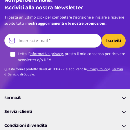
Non perderti nulla!
Iscriviti alla nostra Newsletter
Ti basta un ultimo click per completare l’iscrizione e iniziare a ricevere
subito tutti i
nostri aggiornamenti
e le
nostre promozioni.
Iscriviti
Letta l’
informativa privacy
, presto il mio consenso per ricevere
newsletter e/o DEM
Questo form è protetto da reCAPTCHA - vi si applicano la
Privacy Policy
e i
Termini
di Servizio
di Google.
farma.it
La nostra Azienda
Servizi clienti
Coupon
Contattaci
Programma Fedeltà Farma Lovers
Condizioni di vendita
Richiamami
Lavora con noi