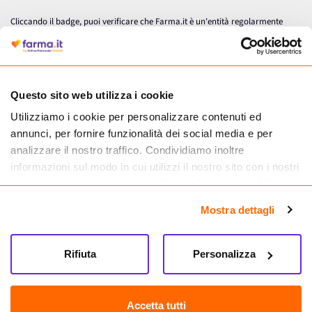
Cliccando il badge, puoi verificare che Farma.it è un'entità regolarmente
autorizzata dal Ministero della Salute a effettuare la vendita online di
medicinali.
Questo sito web utilizza i cookie
Utilizziamo i cookie per personalizzare contenuti ed
annunci, per fornire funzionalità dei social media e per
analizzare il nostro traffico. Condividiamo inoltre
informazioni sul modo in cui utilizzi il nostro sito con i nostri
partner che si occupano di analisi dei dati web, pubblicità e
social media, i quali potrebbero combinarle con altre
Mostra dettagli
informazioni che hai fornito loro o che hanno raccolto dal
tuo utilizzo dei loro servizi.
Seguici su
Rifiuta
Personalizza
Farma.it S.a.s. P. IVA 07417261216 REA: NA-884088
CREDITS
Accetta tutti
Sede legale Via delle Repubbliche Marinare 128, 80147 Napoli