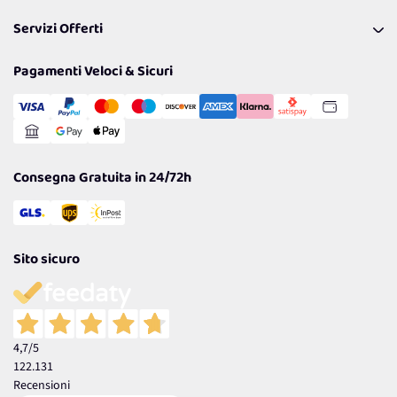
Pagamenti & Condizioni
FAQ
I nostri consigli
Servizi Offerti
Spedizioni
Resi
Politiche per la parità di genere
Privacy Policy
Tantissimi Sconti
Pagamenti Veloci & Sicuri
Cookie Policy
Transazione Sicura
Comunicazioni
Gestisci Cookie
Reso Facile e Veloce
Garanzia
Consegna Gratuita in 24/72h
Sito sicuro
4,7
/5
122.131
Recensioni