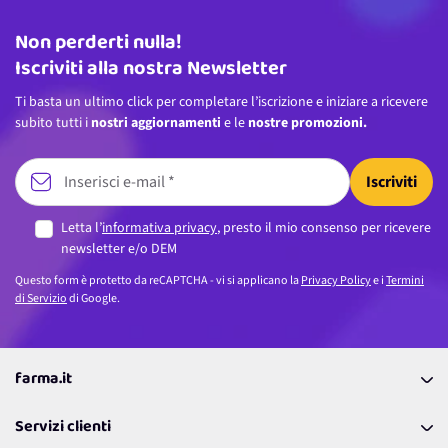
Non perderti nulla!
Indirizzo email
Iscriviti alla nostra Newsletter
Ti basta un ultimo click per completare l’iscrizione e iniziare a ricevere
subito tutti i
nostri aggiornamenti
e le
nostre promozioni.
Iscriviti
Letta l’
informativa privacy
, presto il mio consenso per ricevere
newsletter e/o DEM
Questo form è protetto da reCAPTCHA - vi si applicano la
Privacy Policy
e i
Termini
di Servizio
di Google.
farma.it
La nostra Azienda
Servizi clienti
Coupon