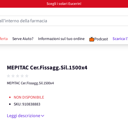
Scegli i solari Eucerin!
all’interno della farmacia
ferta
Serve Aiuto?
Informazioni sul tuo ordine
Scarica l
Podcast
MEPITAC Cer.Fissagg.Sil.1500x4
MEPITAC Cer.Fissagg.Sil.1500x4
NON DISPONIBILE
SKU:
910838883
Leggi descrizione