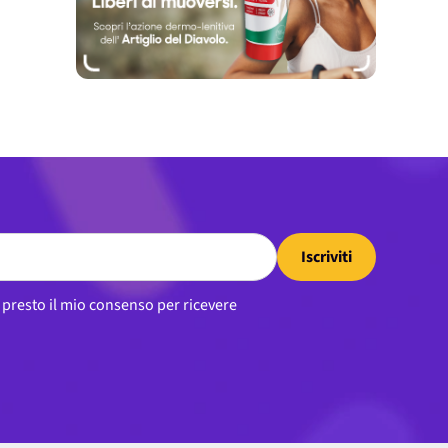
Iscriviti
, presto il mio consenso per ricevere