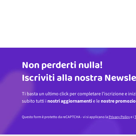
Non perderti nulla!
Indirizzo email
Iscriviti alla nostra Newsl
Ti basta un ultimo click per completare l’iscrizione e iniz
subito tutti i
nostri aggiornamenti
e le
nostre promozio
Questo form è protetto da reCAPTCHA - vi si applicano la
Privacy Policy
e i
T