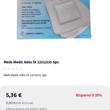
Meds Medic Ades St 12x12cm 5pz
Meds Medic Ades St 12x12cm 5pz
5,36 €
Risparmi il
39%
8,80 €
(IVA inclusa)
Ultimo prezzo più basso:
4,82 €