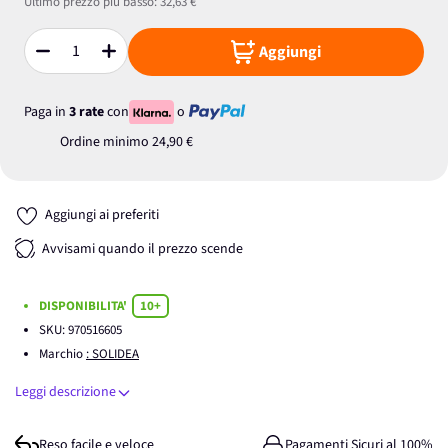
Ultimo prezzo più basso:
32,63 €
Aggiungi
Quantità
Paga in
3 rate
con
o
Ordine minimo
24,90 €
Aggiungi ai preferiti
Avvisami quando il prezzo scende
DISPONIBILITA'
10+
SKU:
970516605
Marchio
: SOLIDEA
Leggi descrizione
Reso facile e veloce
Pagamenti Sicuri al 100%