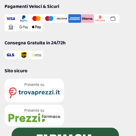
Tantissimi Sconti
Pagamenti Veloci & Sicuri
Cookie Policy
Transazione Sicura
Comunicazioni
Gestisci Cookie
Reso Facile e Veloce
Garanzia
Consegna Gratuita in 24/72h
Sito sicuro