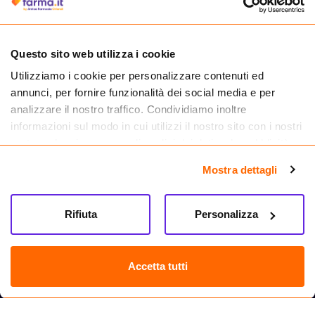
medicinali.
Questo sito web utilizza i cookie
Utilizziamo i cookie per personalizzare contenuti ed
annunci, per fornire funzionalità dei social media e per
analizzare il nostro traffico. Condividiamo inoltre
informazioni sul modo in cui utilizzi il nostro sito con i nostri
partner che si occupano di analisi dei dati web, pubblicità e
social media, i quali potrebbero combinarle con altre
Mostra dettagli
informazioni che hai fornito loro o che hanno raccolto dal
tuo utilizzo dei loro servizi.
Seguici su
Rifiuta
Personalizza
Farma.it S.a.s. P. IVA 07417261216 REA: NA-884088
CREDITS
Accetta tutti
Sede legale Via delle Repubbliche Marinare 128, 80147 Napoli
Vendita online di medicinali senza obbligo di prescrizione effettuata tramite
esercizio autorizzato dal Ministero della Salute – Codice identificativo n. 016715