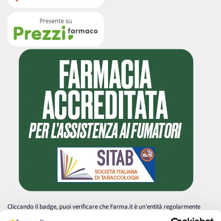
Cliccando il badge, puoi verificare che Farma.it è un'entità regolarmente
autorizzata dal Ministero della Salute a effettuare la vendita online di