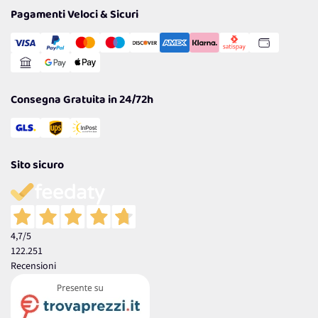
Tantissimi Sconti
Pagamenti Veloci & Sicuri
Cookie Policy
Transazione Sicura
Comunicazioni
Gestisci Cookie
Reso Facile e Veloce
Garanzia
Consegna Gratuita in 24/72h
Sito sicuro
4,7
/5
122.251
Recensioni