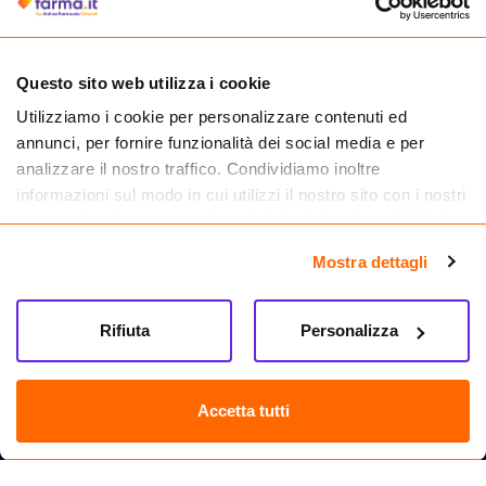
medicinali.
Questo sito web utilizza i cookie
Utilizziamo i cookie per personalizzare contenuti ed
annunci, per fornire funzionalità dei social media e per
analizzare il nostro traffico. Condividiamo inoltre
informazioni sul modo in cui utilizzi il nostro sito con i nostri
partner che si occupano di analisi dei dati web, pubblicità e
social media, i quali potrebbero combinarle con altre
Mostra dettagli
informazioni che hai fornito loro o che hanno raccolto dal
tuo utilizzo dei loro servizi.
Seguici su
Rifiuta
Personalizza
Farma.it S.a.s. P. IVA 07417261216 REA: NA-884088
CREDITS
Accetta tutti
Sede legale Via delle Repubbliche Marinare 128, 80147 Napoli
Vendita online di medicinali senza obbligo di prescrizione effettuata tramite
esercizio autorizzato dal Ministero della Salute – Codice identificativo n. 016715