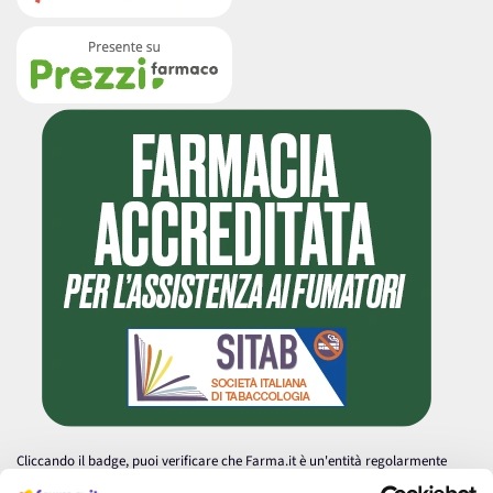
Cliccando il badge, puoi verificare che Farma.it è un'entità regolarmente
autorizzata dal Ministero della Salute a effettuare la vendita online di