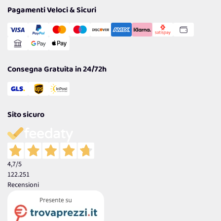
Tantissimi Sconti
Pagamenti Veloci & Sicuri
Cookie Policy
Transazione Sicura
Comunicazioni
Gestisci Cookie
Reso Facile e Veloce
Garanzia
Consegna Gratuita in 24/72h
Sito sicuro
4,7
/5
122.251
Recensioni