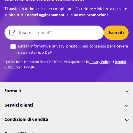
Ti basta un ultimo click per completare l’iscrizione e iniziare a ricevere
subito tutti i
nostri aggiornamenti
e le
nostre promozioni.
Iscriviti
Letta l’
informativa privacy
, presto il mio consenso per ricevere
newsletter e/o DEM
Questo form è protetto da reCAPTCHA - vi si applicano la
Privacy Policy
e i
Termini
di Servizio
di Google.
farma.it
La nostra Azienda
Servizi clienti
Coupon
Contattaci
Programma Fedeltà Farma Lovers
Condizioni di vendita
Richiamami
Lavora con noi
Pagamenti & Condizioni
FAQ
I nostri consigli