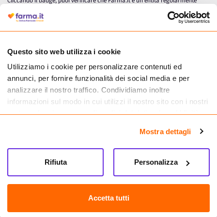
Cliccando il badge, puoi verificare che Farma.it è un'entità regolarmente
autorizzata dal Ministero della Salute a effettuare la vendita online di
medicinali.
Questo sito web utilizza i cookie
Utilizziamo i cookie per personalizzare contenuti ed
annunci, per fornire funzionalità dei social media e per
analizzare il nostro traffico. Condividiamo inoltre
informazioni sul modo in cui utilizzi il nostro sito con i nostri
partner che si occupano di analisi dei dati web, pubblicità e
social media, i quali potrebbero combinarle con altre
Mostra dettagli
informazioni che hai fornito loro o che hanno raccolto dal
tuo utilizzo dei loro servizi.
Seguici su
Rifiuta
Personalizza
Farma.it S.a.s. P. IVA 07417261216 REA: NA-884088
CREDITS
Accetta tutti
Sede legale Via delle Repubbliche Marinare 128, 80147 Napoli
Vendita online di medicinali senza obbligo di prescrizione effettuata tramite
esercizio autorizzato dal Ministero della Salute – Codice identificativo n. 016715