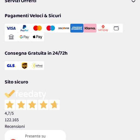
Servizi Offerti
Spedizioni
Resi
Politiche per la parità di genere
Privacy Policy
Tantissimi Sconti
Pagamenti Veloci & Sicuri
Cookie Policy
Transazione Sicura
Comunicazioni
Gestisci Cookie
Reso Facile e Veloce
Garanzia
Consegna Gratuita in 24/72h
Sito sicuro
4,7
/5
122.165
Recensioni