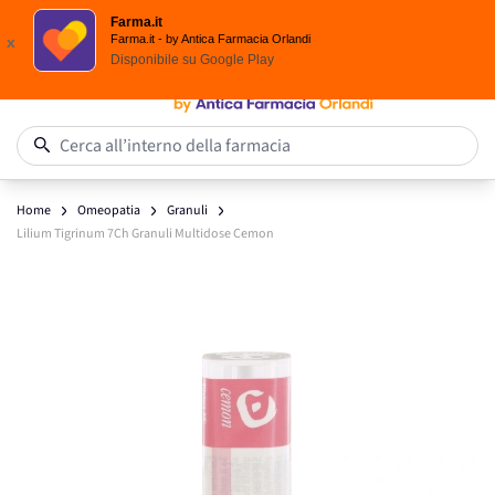
Scegli i solari Eucerin!
Farma.it
Salta al contenuto
Farma.it - by Antica Farmacia Orlandi
x
Disponibile su
Google Play
0
Cerca all’interno della farmacia
Home
Omeopatia
Granuli
Lilium Tigrinum 7Ch Granuli Multidose Cemon
Main image
Click to view image in fullscreen