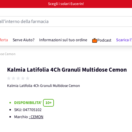
Scegli i solari Eucerin!
all’interno della farmacia
ferta
Serve Aiuto?
Informazioni sul tuo ordine
Scarica l
Podcast
idose Cemon
Kalmia Latifolia 4Ch Granuli Multidose Cemon
Kalmia Latifolia 4Ch Granuli Multidose Cemon
DISPONIBILITA'
10+
SKU:
047705102
Marchio
: CEMON