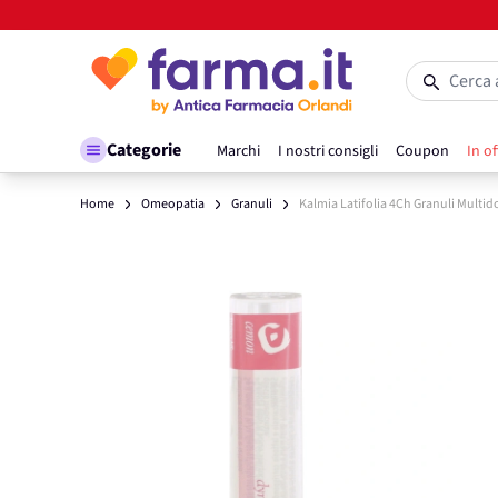
Salta al contenuto
Cerca 
Categorie
Marchi
I nostri consigli
Coupon
In of
Home
Omeopatia
Granuli
Kalmia Latifolia 4Ch Granuli Mult
Main image
Click to view image in fullscreen