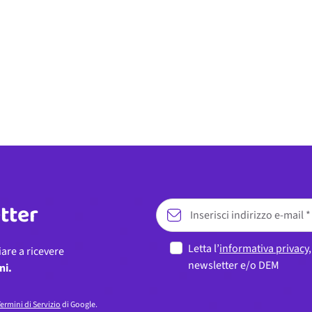
etter
Letta l’
informativa privacy
iare a ricevere
newsletter e/o DEM
ni.
ermini di Servizio
di Google.