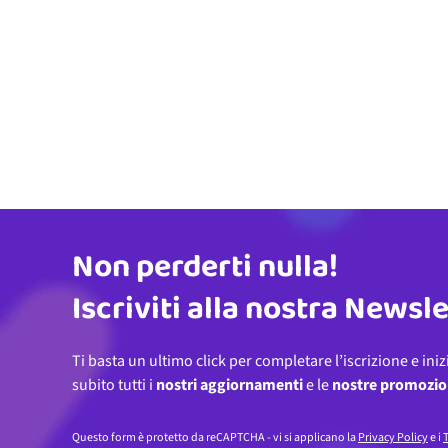
Non perderti nulla!
Indirizzo email
Iscriviti alla nostra Newsl
Ti basta un ultimo click per completare l’iscrizione e iniz
subito tutti i
nostri aggiornamenti
e le
nostre promozio
Questo form è protetto da reCAPTCHA - vi si applicano la
Privacy Policy
e i
T