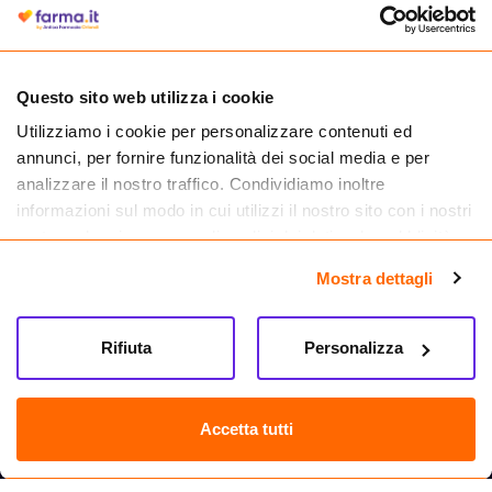
autorizzata dal Ministero della Salute a effettuare la vendita online di
medicinali.
Questo sito web utilizza i cookie
Utilizziamo i cookie per personalizzare contenuti ed
annunci, per fornire funzionalità dei social media e per
analizzare il nostro traffico. Condividiamo inoltre
informazioni sul modo in cui utilizzi il nostro sito con i nostri
partner che si occupano di analisi dei dati web, pubblicità e
social media, i quali potrebbero combinarle con altre
Mostra dettagli
informazioni che hai fornito loro o che hanno raccolto dal
tuo utilizzo dei loro servizi.
Seguici su
Rifiuta
Personalizza
Farma.it S.a.s. P. IVA 07417261216 REA: NA-884088
CREDITS
Accetta tutti
Sede legale Via delle Repubbliche Marinare 128, 80147 Napoli
Vendita online di medicinali senza obbligo di prescrizione effettuata tramite
esercizio autorizzato dal Ministero della Salute – Codice identificativo n. 016715