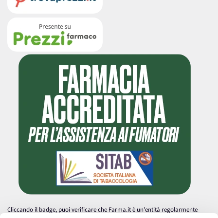
Cliccando il badge, puoi verificare che Farma.it è un'entità regolarmente