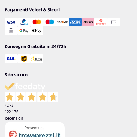
Privacy Policy
Tantissimi Sconti
Pagamenti Veloci & Sicuri
Cookie Policy
Transazione Sicura
Comunicazioni
Gestisci Cookie
Reso Facile e Veloce
Garanzia
Consegna Gratuita in 24/72h
Sito sicuro
4,7
/5
122.176
Recensioni