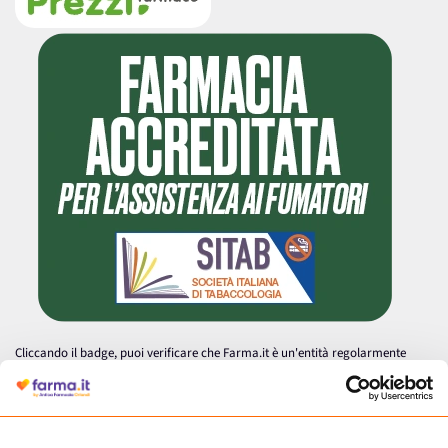
Cliccando il badge, puoi verificare che Farma.it è un'entità regolarmente
autorizzata dal Ministero della Salute a effettuare la vendita online di
medicinali.