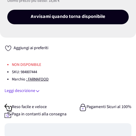
Ultimo prezzo più basso:
18,86 €
Avvisami quando torna disponibile
Aggiungi ai preferiti
NON DISPONIBILE
SKU:
984807444
Marchio
: FARMAFOOD
Leggi descrizione
Reso facile e veloce
Pagamenti Sicuri al 100%
Paga in contanti alla consegna
Guadagna
0
punti