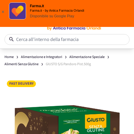
Spedizione
Gratuita
| Ordine minimo 24,90 €
Farma.it
Salta al contenuto
Farma.it - by Antica Farmacia Orlandi
x
Disponibile su
Google Play
0
Cerca all’interno della farmacia
Home
Alimentazione e Integratori
Alimentazione Speciale
Alimenti Senza Glutine
GIUSTO S/G Pandoro Pist.500g
Main image
Click to view image in fullscreen
FAST DELIVERY