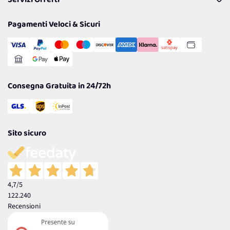
Servizi Offerti
Resi
Politiche per la parità di genere
Privacy Policy
Tantissimi Sconti
Pagamenti Veloci & Sicuri
Cookie Policy
Transazione Sicura
Comunicazioni
Gestisci Cookie
Reso Facile e Veloce
Garanzia
Consegna Gratuita in 24/72h
Sito sicuro
4,7
/5
122.240
Recensioni