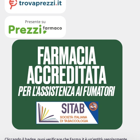
Cliccando il badge, puoi verificare che Farma.it è un'entità regolarmente