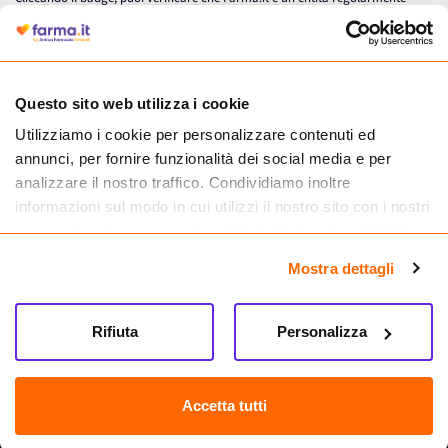
autorizzata dal Ministero della Salute a effettuare la vendita online di
medicinali.
Questo sito web utilizza i cookie
Utilizziamo i cookie per personalizzare contenuti ed
annunci, per fornire funzionalità dei social media e per
analizzare il nostro traffico. Condividiamo inoltre
informazioni sul modo in cui utilizzi il nostro sito con i nostri
partner che si occupano di analisi dei dati web, pubblicità e
social media, i quali potrebbero combinarle con altre
Mostra dettagli
informazioni che hai fornito loro o che hanno raccolto dal
tuo utilizzo dei loro servizi.
Seguici su
Rifiuta
Personalizza
Farma.it S.a.s. P. IVA 07417261216 REA: NA-884088
CREDITS
Accetta tutti
Sede legale Via delle Repubbliche Marinare 128, 80147 Napoli
Vendita online di medicinali senza obbligo di prescrizione effettuata tramite
esercizio autorizzato dal Ministero della Salute – Codice identificativo n. 016715