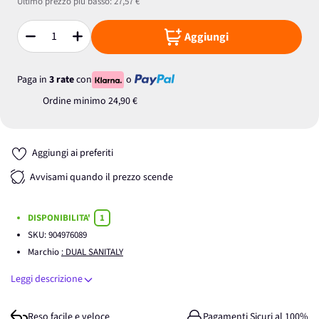
Ultimo prezzo più basso:
27,57 €
Aggiungi
Quantità
Paga in
3 rate
con
o
Ordine minimo
24,90 €
Aggiungi ai preferiti
Avvisami quando il prezzo scende
DISPONIBILITA'
1
SKU:
904976089
Marchio
: DUAL SANITALY
Leggi descrizione
Reso facile e veloce
Pagamenti Sicuri al 100%