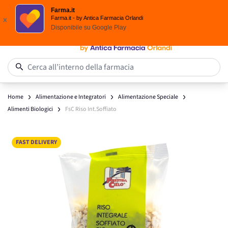
Spedizione
Gratuita
| Ordine minimo 24,90 €
Farma.it
Salta al contenuto
Farma.it - by Antica Farmacia Orlandi
x
Disponibile su
Google Play
0
Cerca all’interno della farmacia
Home
Alimentazione e Integratori
Alimentazione Speciale
Alimenti Biologici
FsC Riso Int.Soffiato
Main image
Click to view image in fullscreen
FAST DELIVERY