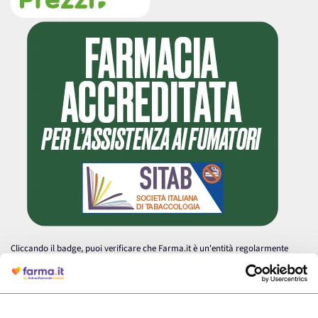
Cliccando il badge, puoi verificare che Farma.it è un'entità regolarmente
autorizzata dal Ministero della Salute a effettuare la vendita online di
medicinali.