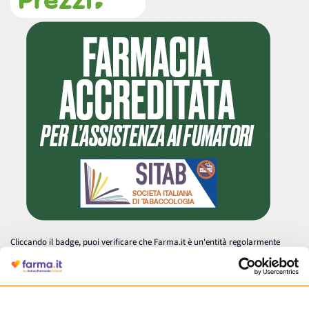
Cliccando il badge, puoi verificare che Farma.it è un'entità regolarmente
autorizzata dal Ministero della Salute a effettuare la vendita online di
medicinali.