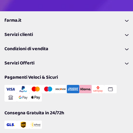
farma.it
La nostra Azienda
Servizi clienti
Coupon
Contattaci
Programma Fedeltà Farma Lovers
Condizioni di vendita
Richiamami
Lavora con noi
Pagamenti & Condizioni
FAQ
I nostri consigli
Servizi Offerti
Spedizioni
Resi
Politiche per la parità di genere
Privacy Policy
Tantissimi Sconti
Pagamenti Veloci & Sicuri
Cookie Policy
Transazione Sicura
Comunicazioni
Gestisci Cookie
Reso Facile e Veloce
Garanzia
Consegna Gratuita in 24/72h