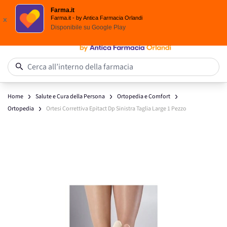
Scegli i solari Eucerin!
Farma.it
Salta al contenuto
Farma.it - by Antica Farmacia Orlandi
x
Disponibile su
Google Play
0
Cerca all’interno della farmacia
Home
Salute e Cura della Persona
Ortopedia e Comfort
Ortopedia
Ortesi Correttiva Epitact Dp Sinistra Taglia Large 1 Pezzo
Main image
Click to view image in fullscreen