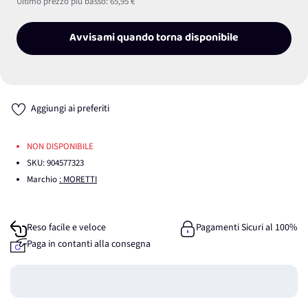
Ultimo prezzo più basso:
65,95 €
Avvisami quando torna disponibile
Aggiungi ai preferiti
NON DISPONIBILE
SKU:
904577323
Marchio
: MORETTI
Reso facile e veloce
Pagamenti Sicuri al 100%
Paga in contanti alla consegna
Guadagna
0
punti