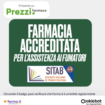
Cliccando il badge, puoi verificare che Farma.it è un'entità regolarmente
autorizzata dal Ministero della Salute a effettuare la vendita online di
medicinali.