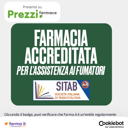
Cliccando il badge, puoi verificare che Farma.it è un'entità regolarmente
autorizzata dal Ministero della Salute a effettuare la vendita online di
medicinali.