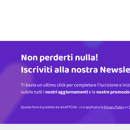
Non perderti nulla!
Indirizzo email
Iscriviti alla nostra Newsl
Ti basta un ultimo click per completare l’iscrizione e iniz
subito tutti i
nostri aggiornamenti
e le
nostre promozio
Questo form è protetto da reCAPTCHA - vi si applicano la
Privacy Policy
e i
T