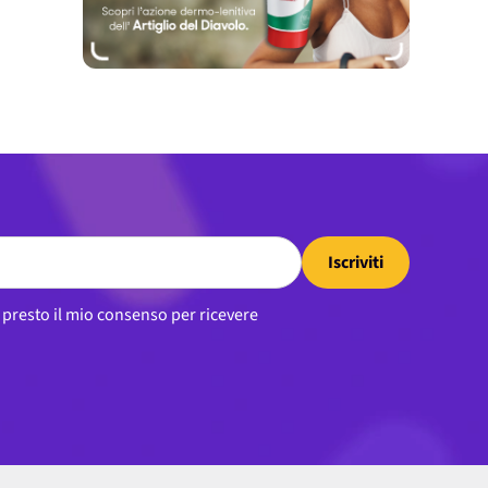
Iscriviti
, presto il mio consenso per ricevere