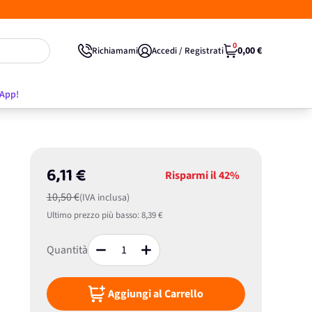
0
0,00 €
Richiamami
Accedi / Registrati
'App!
6,11 €
Risparmi il
42%
10,50 €
(IVA inclusa)
Ultimo prezzo più basso:
8,39 €
Quantità
Aggiungi al Carrello