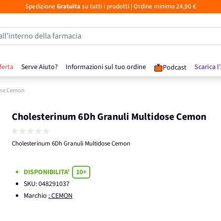
Spedizione
Gratuita
su tutti i prodotti
| Ordine minimo 24,90 €
all’interno della farmacia
ferta
Serve Aiuto?
Informazioni sul tuo ordine
Scarica l
Podcast
ose Cemon
Cholesterinum 6Dh Granuli Multidose Cemon
Cholesterinum 6Dh Granuli Multidose Cemon
DISPONIBILITA'
10+
SKU:
048291037
Marchio
: CEMON