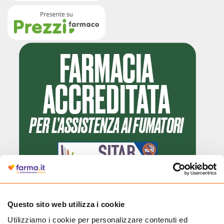
Cliccando il badge, puoi verificare che Farma.it è un'entità regolarmente
Questo sito web utilizza i cookie
autorizzata dal Ministero della Salute a effettuare la vendita online di
Utilizziamo i cookie per personalizzare contenuti ed
medicinali.