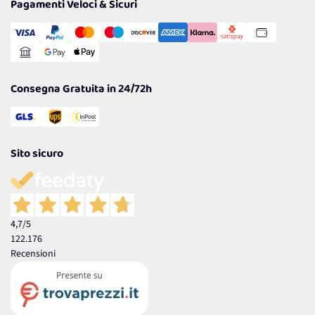
Pagamenti Veloci & Sicuri
Cookie Policy
Transazione Sicura
Comunicazioni
Gestisci Cookie
Reso Facile e Veloce
Garanzia
Consegna Gratuita in 24/72h
Sito sicuro
4,7
/5
122.176
Recensioni