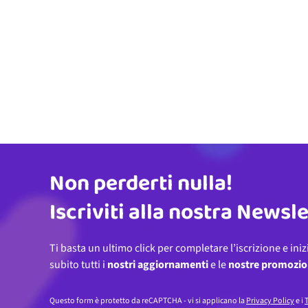
Non perderti nulla!
Indirizzo email
Iscriviti alla nostra Newsl
Ti basta un ultimo click per completare l’iscrizione e iniz
subito tutti i
nostri aggiornamenti
e le
nostre promozio
Questo form è protetto da reCAPTCHA - vi si applicano la
Privacy Policy
e i
T