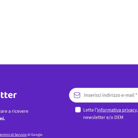
etter
Letta l’
informativa privacy
iare a ricevere
newsletter e/o DEM
ni.
ermini di Servizio
di Google.