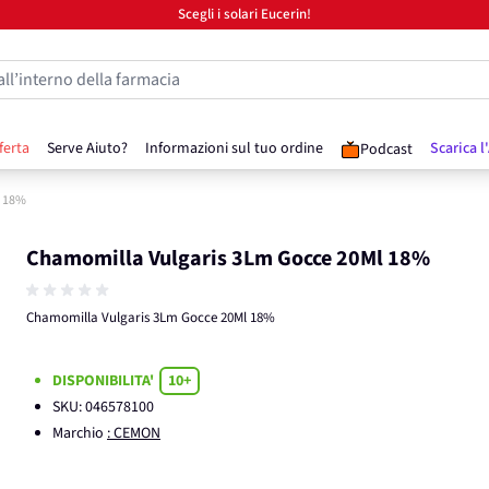
Scegli i solari Eucerin!
all’interno della farmacia
ferta
Serve Aiuto?
Informazioni sul tuo ordine
Scarica l
Podcast
l 18%
Chamomilla Vulgaris 3Lm Gocce 20Ml 18%
Chamomilla Vulgaris 3Lm Gocce 20Ml 18%
DISPONIBILITA'
10+
SKU:
046578100
Marchio
: CEMON