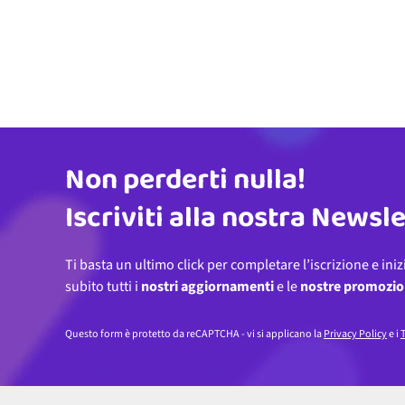
Non perderti nulla!
Indirizzo email
Iscriviti alla nostra Newsl
Ti basta un ultimo click per completare l’iscrizione e iniz
subito tutti i
nostri aggiornamenti
e le
nostre promozio
Questo form è protetto da reCAPTCHA - vi si applicano la
Privacy Policy
e i
T