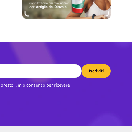
Iscriviti
, presto il mio consenso per ricevere