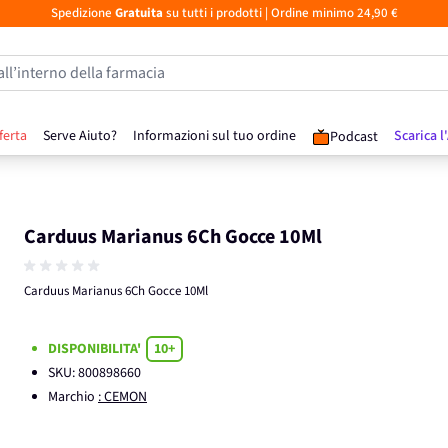
Spedizione
Gratuita
su tutti i prodotti
| Ordine minimo 24,90 €
all’interno della farmacia
ferta
Serve Aiuto?
Informazioni sul tuo ordine
Scarica l
Podcast
Carduus Marianus 6Ch Gocce 10Ml
Carduus Marianus 6Ch Gocce 10Ml
DISPONIBILITA'
10+
SKU:
800898660
Marchio
: CEMON