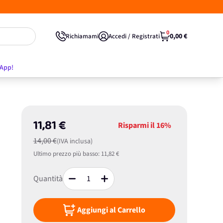
0
0,00 €
Richiamami
Accedi / Registrati
'App!
11,81 €
Risparmi il
16%
14,00 €
(IVA inclusa)
Ultimo prezzo più basso:
11,82 €
Quantità
Aggiungi al Carrello