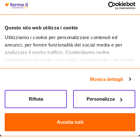
autorizzata dal Ministero della Salute a effettuare la vendita online di
medicinali.
Questo sito web utilizza i cookie
Utilizziamo i cookie per personalizzare contenuti ed
annunci, per fornire funzionalità dei social media e per
analizzare il nostro traffico. Condividiamo inoltre
informazioni sul modo in cui utilizzi il nostro sito con i nostri
partner che si occupano di analisi dei dati web, pubblicità e
social media, i quali potrebbero combinarle con altre
Mostra dettagli
informazioni che hai fornito loro o che hanno raccolto dal
tuo utilizzo dei loro servizi.
Seguici su
Rifiuta
Personalizza
Farma.it S.a.s. P. IVA 07417261216 REA: NA-884088
CREDITS
Accetta tutti
Sede legale Via delle Repubbliche Marinare 128, 80147 Napoli
Vendita online di medicinali senza obbligo di prescrizione effettuata tramite
esercizio autorizzato dal Ministero della Salute – Codice identificativo n. 016715