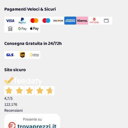
Privacy Policy
Tantissimi Sconti
Pagamenti Veloci & Sicuri
Cookie Policy
Transazione Sicura
Comunicazioni
Gestisci Cookie
Reso Facile e Veloce
Garanzia
Consegna Gratuita in 24/72h
Sito sicuro
4,7
/5
122.176
Recensioni