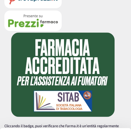
Cliccando il badge, puoi verificare che Farma.it è un'entità regolarmente