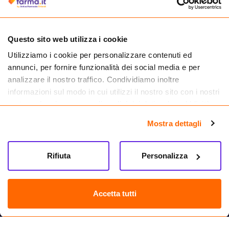
medicinali.
Questo sito web utilizza i cookie
Utilizziamo i cookie per personalizzare contenuti ed
annunci, per fornire funzionalità dei social media e per
analizzare il nostro traffico. Condividiamo inoltre
informazioni sul modo in cui utilizzi il nostro sito con i nostri
partner che si occupano di analisi dei dati web, pubblicità e
social media, i quali potrebbero combinarle con altre
Mostra dettagli
informazioni che hai fornito loro o che hanno raccolto dal
tuo utilizzo dei loro servizi.
Seguici su
Rifiuta
Personalizza
Farma.it S.a.s. P. IVA 07417261216 REA: NA-884088
CREDITS
Accetta tutti
Sede legale Via delle Repubbliche Marinare 128, 80147 Napoli
Vendita online di medicinali senza obbligo di prescrizione effettuata tramite
esercizio autorizzato dal Ministero della Salute – Codice identificativo n. 016715