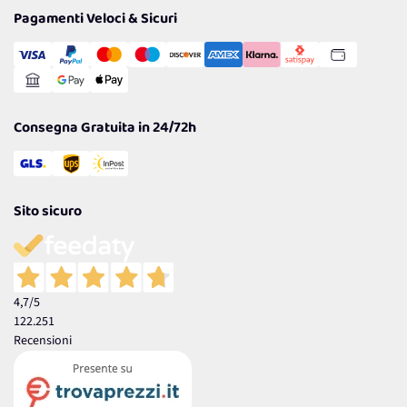
Tantissimi Sconti
Pagamenti Veloci & Sicuri
Cookie Policy
Transazione Sicura
Comunicazioni
Gestisci Cookie
Reso Facile e Veloce
Garanzia
Consegna Gratuita in 24/72h
Sito sicuro
4,7
/5
122.251
Recensioni