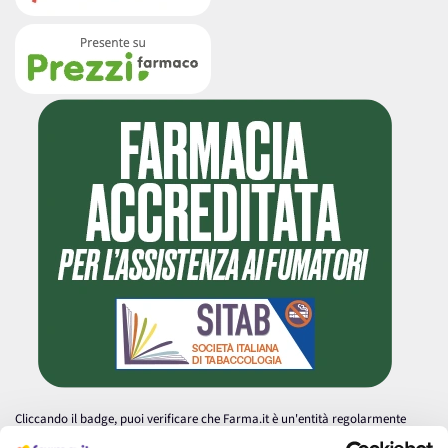
Cliccando il badge, puoi verificare che Farma.it è un'entità regolarmente
autorizzata dal Ministero della Salute a effettuare la vendita online di