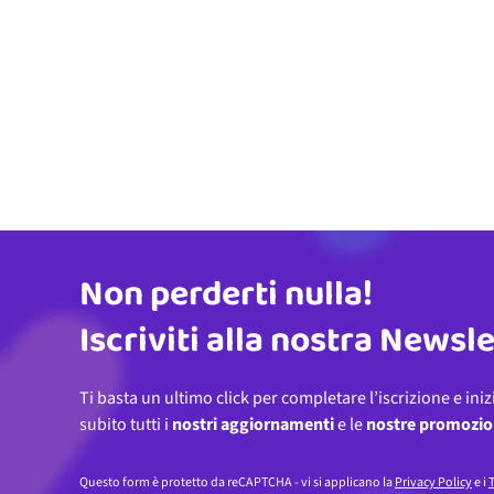
Non perderti nulla!
Indirizzo email
Iscriviti alla nostra Newsl
Ti basta un ultimo click per completare l’iscrizione e iniz
subito tutti i
nostri aggiornamenti
e le
nostre promozio
Questo form è protetto da reCAPTCHA - vi si applicano la
Privacy Policy
e i
T