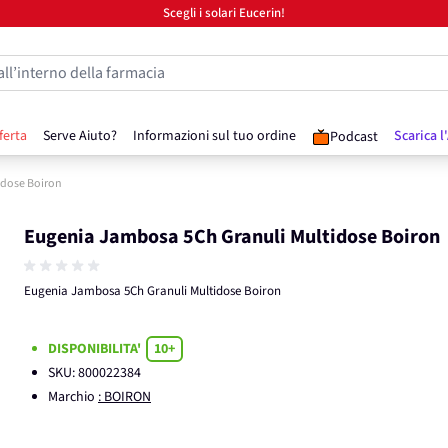
Scegli i solari Eucerin!
all’interno della farmacia
ferta
Serve Aiuto?
Informazioni sul tuo ordine
Scarica l
Podcast
idose Boiron
Eugenia Jambosa 5Ch Granuli Multidose Boiron
Eugenia Jambosa 5Ch Granuli Multidose Boiron
DISPONIBILITA'
10+
SKU:
800022384
Marchio
: BOIRON