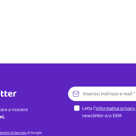
etter
Letta l’
informativa privacy
iare a ricevere
newsletter e/o DEM
ni.
ermini di Servizio
di Google.