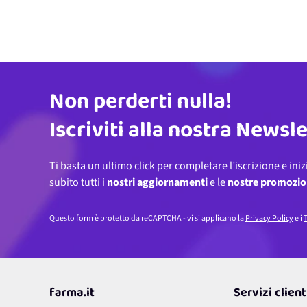
Non perderti nulla!
Indirizzo email
Iscriviti alla nostra Newsl
Ti basta un ultimo click per completare l’iscrizione e iniz
subito tutti i
nostri aggiornamenti
e le
nostre promozio
Questo form è protetto da reCAPTCHA - vi si applicano la
Privacy Policy
e i
T
farma.it
Servizi client