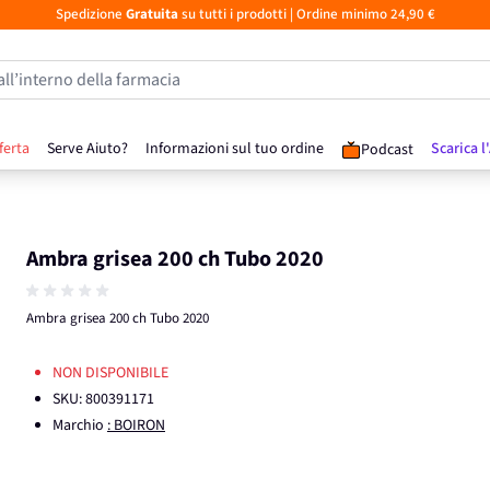
Spedizione
Gratuita
su tutti i prodotti
| Ordine minimo 24,90 €
all’interno della farmacia
ferta
Serve Aiuto?
Informazioni sul tuo ordine
Scarica l
Podcast
Ambra grisea 200 ch Tubo 2020
Ambra grisea 200 ch Tubo 2020
NON DISPONIBILE
SKU:
800391171
Marchio
: BOIRON