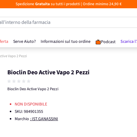
Spedizione
Gratuita
su tutti i prodotti
| Ordine minimo 24,90 €
all’interno della farmacia
ferta
Serve Aiuto?
Informazioni sul tuo ordine
Scarica l
Podcast
ctive Vapo 2 Pezzi
Bioclin Deo Active Vapo 2 Pezzi
Bioclin Deo Active Vapo 2 Pezzi
NON DISPONIBILE
SKU:
984901355
Marchio
: IST.GANASSINI