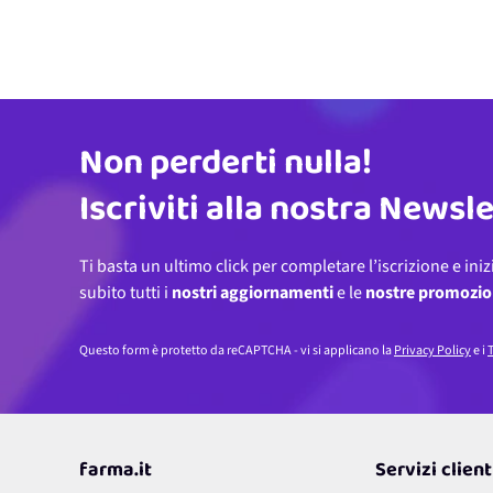
Non perderti nulla!
Indirizzo email
Iscriviti alla nostra Newsl
Ti basta un ultimo click per completare l’iscrizione e iniz
subito tutti i
nostri aggiornamenti
e le
nostre promozio
Questo form è protetto da reCAPTCHA - vi si applicano la
Privacy Policy
e i
T
farma.it
Servizi client