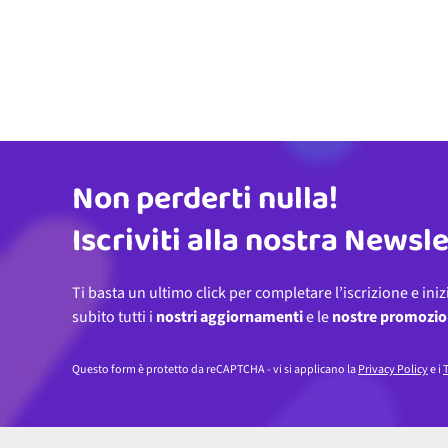
Non perderti nulla!
Indirizzo email
Iscriviti alla nostra Newsl
Ti basta un ultimo click per completare l’iscrizione e iniz
subito tutti i
nostri aggiornamenti
e le
nostre promozio
Questo form è protetto da reCAPTCHA - vi si applicano la
Privacy Policy
e i
T