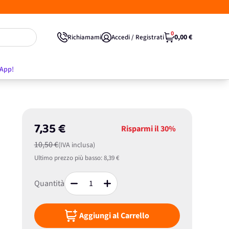
0
0,00 €
Richiamami
Accedi / Registrati
'App!
7,35 €
Risparmi il
30%
10,50 €
(IVA inclusa)
Ultimo prezzo più basso:
8,39 €
Quantità
Aggiungi al Carrello