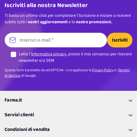
Iscriviti alla nostra Newsletter
Ti basta un ultimo click per completare l’iscrizione e iniziare a ricevere
subito tutti i
nostri aggiornamenti
e le
nostre promozioni.
Iscriviti
Letta l’
informativa privacy
, presto il mio consenso per ricevere
newsletter e/o DEM
Questo form è protetto da reCAPTCHA - vi si applicano la
Privacy Policy
e i
Termini
di Servizio
di Google.
farma.it
La nostra Azienda
Servizi clienti
Coupon
Contattaci
Programma Fedeltà Farma Lovers
Condizioni di vendita
Richiamami
Lavora con noi
Pagamenti & Condizioni