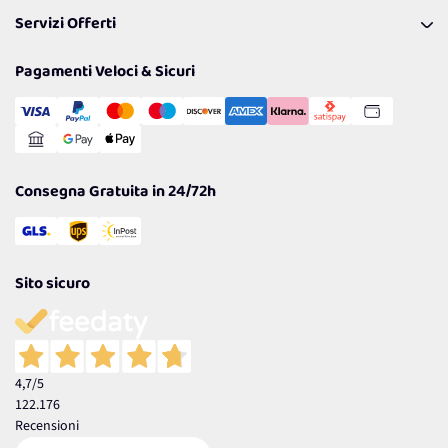
FAQ
I nostri consigli
Servizi Offerti
Spedizioni
Resi
Politiche per la parità di genere
Privacy Policy
Tantissimi Sconti
Pagamenti Veloci & Sicuri
Cookie Policy
Transazione Sicura
Comunicazioni
Gestisci Cookie
Reso Facile e Veloce
Garanzia
Consegna Gratuita in 24/72h
Sito sicuro
4,7
/5
122.176
Recensioni