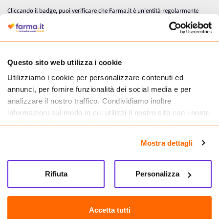
Cliccando il badge, puoi verificare che Farma.it è un'entità regolarmente
autorizzata dal Ministero della Salute a effettuare la vendita online di
medicinali.
Questo sito web utilizza i cookie
Utilizziamo i cookie per personalizzare contenuti ed
annunci, per fornire funzionalità dei social media e per
analizzare il nostro traffico. Condividiamo inoltre
informazioni sul modo in cui utilizzi il nostro sito con i nostri
partner che si occupano di analisi dei dati web, pubblicità e
social media, i quali potrebbero combinarle con altre
Mostra dettagli
informazioni che hai fornito loro o che hanno raccolto dal
tuo utilizzo dei loro servizi.
Seguici su
Rifiuta
Personalizza
Farma.it S.a.s. P. IVA 07417261216 REA: NA-884088
CREDITS
Accetta tutti
Sede legale Via delle Repubbliche Marinare 128, 80147 Napoli