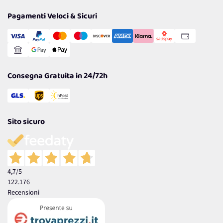
Privacy Policy
Tantissimi Sconti
Pagamenti Veloci & Sicuri
Cookie Policy
Transazione Sicura
Comunicazioni
Gestisci Cookie
Reso Facile e Veloce
Garanzia
Consegna Gratuita in 24/72h
Sito sicuro
4,7
/5
122.176
Recensioni