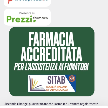
Cliccando il badge, puoi verificare che Farma.it è un'entità regolarmente