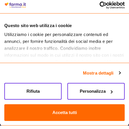
autorizzata dal Ministero della Salute a effettuare la vendita online di
medicinali.
Questo sito web utilizza i cookie
Utilizziamo i cookie per personalizzare contenuti ed
annunci, per fornire funzionalità dei social media e per
analizzare il nostro traffico. Condividiamo inoltre
informazioni sul modo in cui utilizzi il nostro sito con i nostri
partner che si occupano di analisi dei dati web, pubblicità e
social media, i quali potrebbero combinarle con altre
Mostra dettagli
informazioni che hai fornito loro o che hanno raccolto dal
tuo utilizzo dei loro servizi.
Seguici su
Rifiuta
Personalizza
Farma.it S.a.s. P. IVA 07417261216 REA: NA-884088
CREDITS
Accetta tutti
Sede legale Via delle Repubbliche Marinare 128, 80147 Napoli
Vendita online di medicinali senza obbligo di prescrizione effettuata tramite
esercizio autorizzato dal Ministero della Salute – Codice identificativo n. 016715