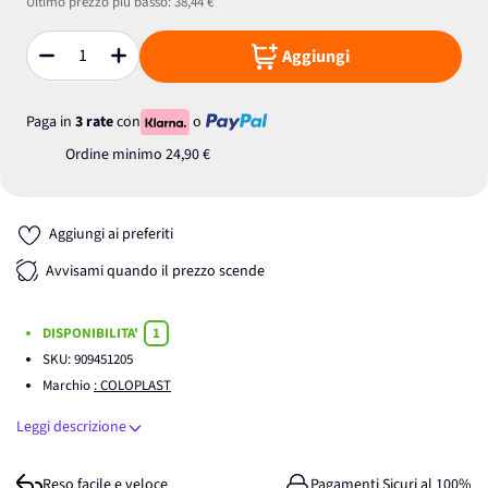
Ultimo prezzo più basso:
38,44 €
Aggiungi
Quantità
Paga in
3 rate
con
o
Ordine minimo
24,90 €
Aggiungi ai preferiti
Avvisami quando il prezzo scende
DISPONIBILITA'
1
SKU:
909451205
Marchio
: COLOPLAST
Leggi descrizione
Reso facile e veloce
Pagamenti Sicuri al 100%