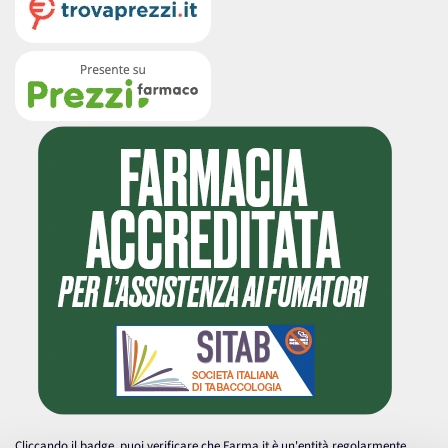
Cliccando il badge, puoi verificare che Farma.it è un'entità regolarmente