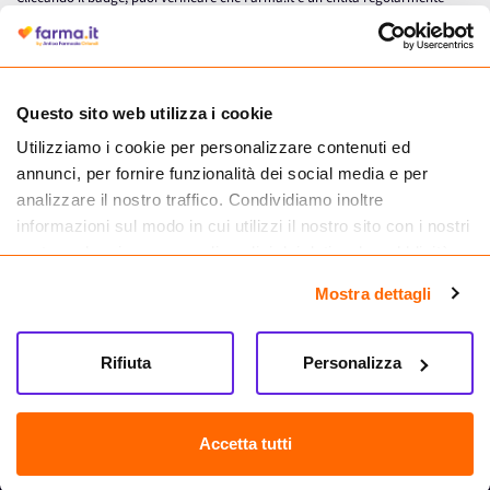
autorizzata dal Ministero della Salute a effettuare la vendita online di
medicinali.
Questo sito web utilizza i cookie
Utilizziamo i cookie per personalizzare contenuti ed
annunci, per fornire funzionalità dei social media e per
analizzare il nostro traffico. Condividiamo inoltre
informazioni sul modo in cui utilizzi il nostro sito con i nostri
partner che si occupano di analisi dei dati web, pubblicità e
social media, i quali potrebbero combinarle con altre
Mostra dettagli
informazioni che hai fornito loro o che hanno raccolto dal
tuo utilizzo dei loro servizi.
Seguici su
Rifiuta
Personalizza
Farma.it S.a.s. P. IVA 07417261216 REA: NA-884088
CREDITS
Accetta tutti
Sede legale Via delle Repubbliche Marinare 128, 80147 Napoli
Vendita online di medicinali senza obbligo di prescrizione effettuata tramite
esercizio autorizzato dal Ministero della Salute – Codice identificativo n. 016715