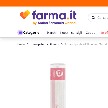
Salta al contenuto
Cerca 
Categorie
Marchi
I nostri consigli
Coupon
In of
Home
Omeopatia
Granuli
Actaea Spicata 200K Granuli Multi
Main image
Click to view image in fullscreen