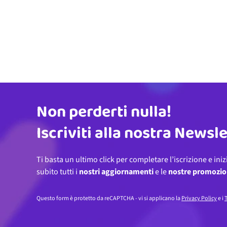
Non perderti nulla!
Indirizzo email
Iscriviti alla nostra Newsl
Ti basta un ultimo click per completare l’iscrizione e iniz
subito tutti i
nostri aggiornamenti
e le
nostre promozio
Questo form è protetto da reCAPTCHA - vi si applicano la
Privacy Policy
e i
T