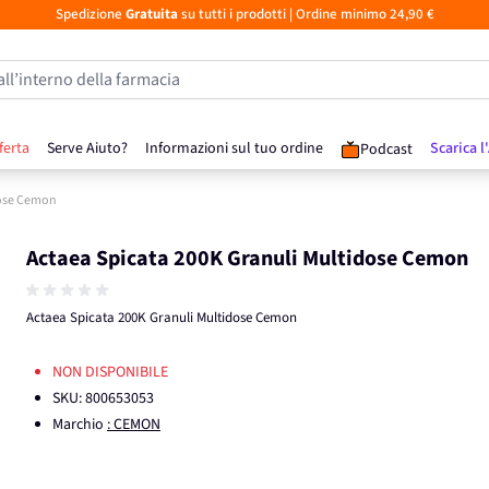
Spedizione
Gratuita
su tutti i prodotti
| Ordine minimo 24,90 €
all’interno della farmacia
ferta
Serve Aiuto?
Informazioni sul tuo ordine
Scarica l
Podcast
dose Cemon
Actaea Spicata 200K Granuli Multidose Cemon
Actaea Spicata 200K Granuli Multidose Cemon
NON DISPONIBILE
SKU:
800653053
Marchio
: CEMON