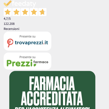
4,7
/5
122.208
Recensioni