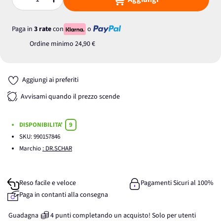
Quantità
Paga in
3 rate
con
o
Ordine minimo
24,90 €
Aggiungi ai preferiti
Avvisami quando il prezzo scende
DISPONIBILITA'
9
SKU:
990157846
Marchio
: DR.SCHAR
Reso facile e veloce
Pagamenti Sicuri al 100%
Paga in contanti alla consegna
Guadagna
4
punti
completando un acquisto! Solo per
utenti