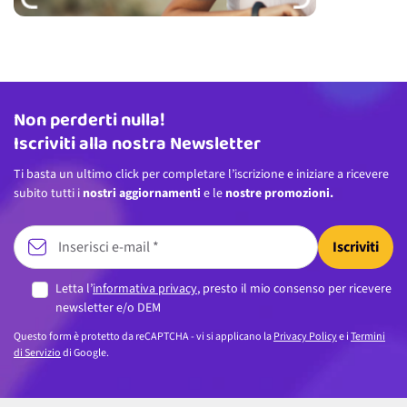
Non perderti nulla!
Indirizzo email
Iscriviti alla nostra Newsletter
Ti basta un ultimo click per completare l’iscrizione e iniziare a ricevere
subito tutti i
nostri aggiornamenti
e le
nostre promozioni.
Iscriviti
Letta l’
informativa privacy
, presto il mio consenso per ricevere
newsletter e/o DEM
Questo form è protetto da reCAPTCHA - vi si applicano la
Privacy Policy
e i
Termini
di Servizio
di Google.