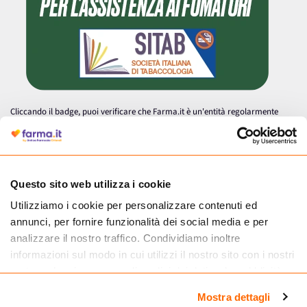
Cliccando il badge, puoi verificare che Farma.it è un'entità regolarmente
autorizzata dal Ministero della Salute a effettuare la vendita online di
medicinali.
Questo sito web utilizza i cookie
Utilizziamo i cookie per personalizzare contenuti ed
annunci, per fornire funzionalità dei social media e per
analizzare il nostro traffico. Condividiamo inoltre
informazioni sul modo in cui utilizzi il nostro sito con i nostri
partner che si occupano di analisi dei dati web, pubblicità e
social media, i quali potrebbero combinarle con altre
Mostra dettagli
informazioni che hai fornito loro o che hanno raccolto dal