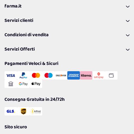
farma.it
La nostra Azienda
Servizi clienti
Coupon
Contattaci
Programma Fedeltà Farma Lovers
Condizioni di vendita
Richiamami
Lavora con noi
Pagamenti & Condizioni
FAQ
I nostri consigli
Servizi Offerti
Spedizioni
Resi
Politiche per la parità di genere
Privacy Policy
Tantissimi Sconti
Pagamenti Veloci & Sicuri
Cookie Policy
Transazione Sicura
Comunicazioni
Gestisci Cookie
Reso Facile e Veloce
Garanzia
Consegna Gratuita in 24/72h
Sito sicuro