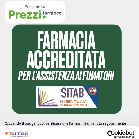
Cliccando il badge, puoi verificare che Farma.it è un'entità regolarmente
autorizzata dal Ministero della Salute a effettuare la vendita online di
medicinali.