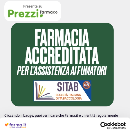
Cliccando il badge, puoi verificare che Farma.it è un'entità regolarmente
autorizzata dal Ministero della Salute a effettuare la vendita online di
medicinali.