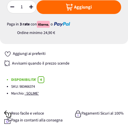
Aggiungi
Quantità
Paga in
3 rate
con
o
Ordine minimo
24,90 €
Aggiungi ai preferiti
Avvisami quando il prezzo scende
DISPONIBILITA'
4
SKU:
983466374
Marchio
: SOLIME'
Reso facile e veloce
Pagamenti Sicuri al 100%
Paga in contanti alla consegna