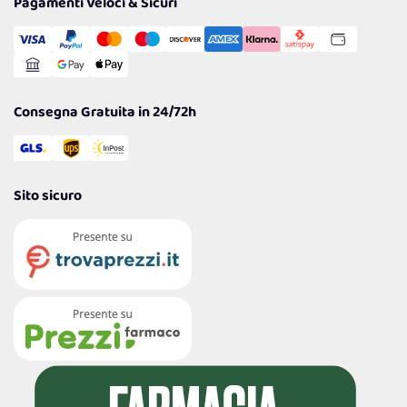
Pagamenti Veloci & Sicuri
Cookie Policy
Transazione Sicura
Comunicazioni
Gestisci Cookie
Reso Facile e Veloce
Garanzia
Consegna Gratuita in 24/72h
Sito sicuro