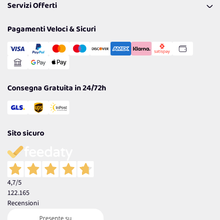
Servizi Offerti
Spedizioni
Resi
Politiche per la parità di genere
Privacy Policy
Tantissimi Sconti
Pagamenti Veloci & Sicuri
Cookie Policy
Transazione Sicura
Comunicazioni
Gestisci Cookie
Reso Facile e Veloce
Garanzia
Consegna Gratuita in 24/72h
Sito sicuro
4,7
/5
122.165
Recensioni