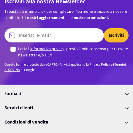
Iscriviti alla nostra Newsletter
Ti basta un ultimo click per completare l’iscrizione e iniziare a ricevere
subito tutti i
nostri aggiornamenti
e le
nostre promozioni.
Iscriviti
Letta l’
informativa privacy
, presto il mio consenso per ricevere
newsletter e/o DEM
Questo form è protetto da reCAPTCHA - vi si applicano la
Privacy Policy
e i
Termini
di Servizio
di Google.
farma.it
La nostra Azienda
Servizi clienti
Coupon
Contattaci
Programma Fedeltà Farma Lovers
Condizioni di vendita
Richiamami
Lavora con noi
Pagamenti & Condizioni
FAQ
I nostri consigli