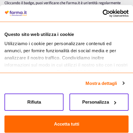
Cliccando il badge, puoi verificare che Farma.it è un'entità regolarmente
autorizzata dal Ministero della Salute a effettuare la vendita online di
medicinali.
Questo sito web utilizza i cookie
Utilizziamo i cookie per personalizzare contenuti ed
annunci, per fornire funzionalità dei social media e per
analizzare il nostro traffico. Condividiamo inoltre
informazioni sul modo in cui utilizzi il nostro sito con i nostri
partner che si occupano di analisi dei dati web, pubblicità e
social media, i quali potrebbero combinarle con altre
Mostra dettagli
informazioni che hai fornito loro o che hanno raccolto dal
tuo utilizzo dei loro servizi.
Seguici su
Rifiuta
Personalizza
Farma.it S.a.s. P. IVA 07417261216 REA: NA-884088
CREDITS
Accetta tutti
Sede legale Via delle Repubbliche Marinare 128, 80147 Napoli
Vendita online di medicinali senza obbligo di prescrizione effettuata tramite