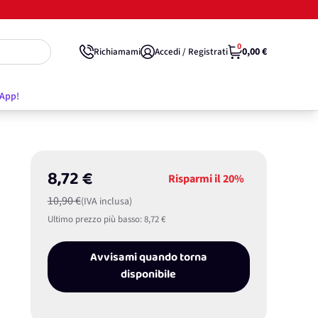
0
0,00 €
Richiamami
Accedi / Registrati
'App!
8,72 €
Risparmi il
20%
10,90 €
(IVA inclusa)
Ultimo prezzo più basso:
8,72 €
Avvisami quando torna
disponibile