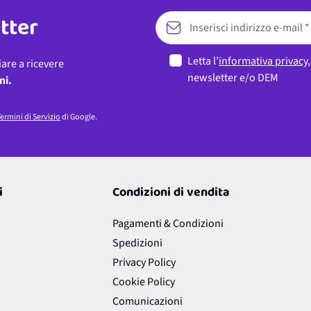
etter
Letta l’
informativa privacy
iare a ricevere
newsletter e/o DEM
ni.
ermini di Servizio
di Google.
i
Condizioni di vendita
Pagamenti & Condizioni
Spedizioni
Privacy Policy
Cookie Policy
Comunicazioni