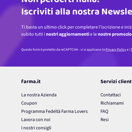
Non perderti nulla!
Iscriviti alla nostra Newsl
Ti basta un ultimo click per completare l’iscrizione e iniz
subito tutti i
nostri aggiornamenti
e le
nostre promozio
Questo form è protetto da reCAPTCHA - vi si applicano la
Privacy Policy
e i
T
farma.it
Servizi client
La nostra Azienda
Contattaci
Coupon
Richiamami
Programma Fedeltà Farma Lovers
FAQ
Lavora con noi
Resi
I nostri consigli