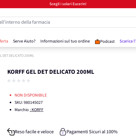
Scegli i solari Eucerin!
all’interno della farmacia
ferta
Serve Aiuto?
Informazioni sul tuo ordine
Scarica l
Podcast
L DET DELICATO 200ML
KORFF GEL DET DELICATO 200ML
NON DISPONIBILE
SKU:
980145027
Marchio
: KORFF
Reso facile e veloce
Pagamenti Sicuri al 100%