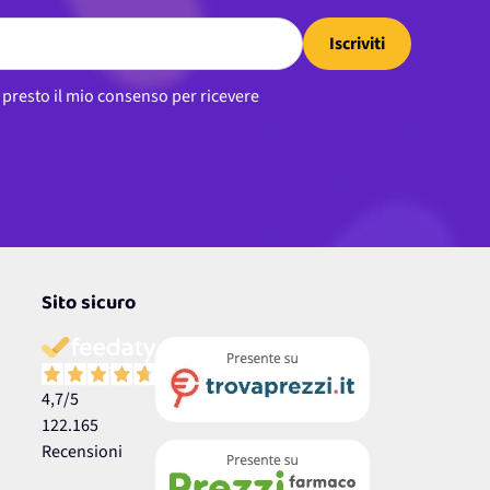
Iscriviti
, presto il mio consenso per ricevere
Sito sicuro
4,7
/5
122.165
Recensioni