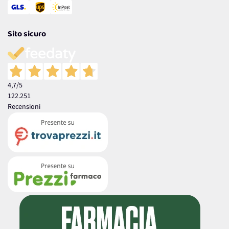
Sito sicuro
4,7
/5
122.251
Recensioni