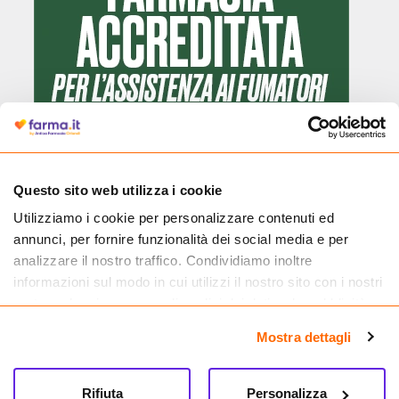
Questo sito web utilizza i cookie
Utilizziamo i cookie per personalizzare contenuti ed
Cliccando il badge, puoi verificare che Farma.it è un'entità regolarmente
annunci, per fornire funzionalità dei social media e per
autorizzata dal Ministero della Salute a effettuare la vendita online di
medicinali.
analizzare il nostro traffico. Condividiamo inoltre
informazioni sul modo in cui utilizzi il nostro sito con i nostri
partner che si occupano di analisi dei dati web, pubblicità e
social media, i quali potrebbero combinarle con altre
Mostra dettagli
informazioni che hai fornito loro o che hanno raccolto dal
tuo utilizzo dei loro servizi.
Rifiuta
Personalizza