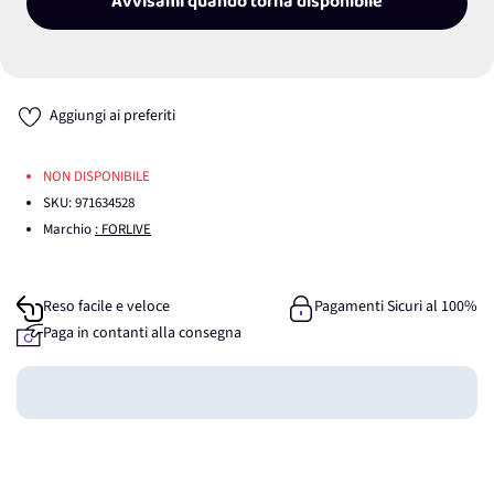
Avvisami quando torna disponibile
Aggiungi ai preferiti
NON DISPONIBILE
SKU:
971634528
Marchio
: FORLIVE
Reso facile e veloce
Pagamenti Sicuri al 100%
Paga in contanti alla consegna
Guadagna
0
punti