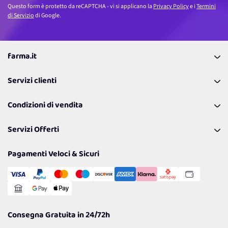
Questo form è protetto da reCAPTCHA - vi si applicano la
Privacy Policy
e i
Termini
di Servizio
di Google.
farma.it
La nostra Azienda
Servizi clienti
Coupon
Contattaci
Programma Fedeltà Farma Lovers
Condizioni di vendita
Richiamami
Lavora con noi
Pagamenti & Condizioni
FAQ
I nostri consigli
Servizi Offerti
Spedizioni
Resi
Politiche per la parità di genere
Privacy Policy
Tantissimi Sconti
Pagamenti Veloci & Sicuri
Cookie Policy
Transazione Sicura
Comunicazioni
Gestisci Cookie
Reso Facile e Veloce
Garanzia
Consegna Gratuita in 24/72h