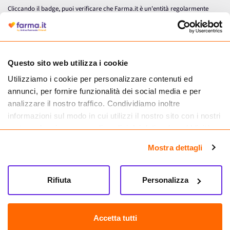
Cliccando il badge, puoi verificare che Farma.it è un'entità regolarmente
autorizzata dal Ministero della Salute a effettuare la vendita online di
medicinali.
Questo sito web utilizza i cookie
Utilizziamo i cookie per personalizzare contenuti ed
annunci, per fornire funzionalità dei social media e per
analizzare il nostro traffico. Condividiamo inoltre
informazioni sul modo in cui utilizzi il nostro sito con i nostri
partner che si occupano di analisi dei dati web, pubblicità e
social media, i quali potrebbero combinarle con altre
Mostra dettagli
informazioni che hai fornito loro o che hanno raccolto dal
tuo utilizzo dei loro servizi.
Seguici su
Rifiuta
Personalizza
Farma.it S.a.s. P. IVA 07417261216 REA: NA-884088
CREDITS
Accetta tutti
Sede legale Via delle Repubbliche Marinare 128, 80147 Napoli
Vendita online di medicinali senza obbligo di prescrizione effettuata tramite