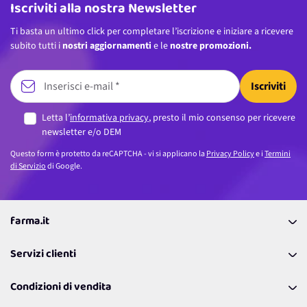
Iscriviti alla nostra Newsletter
Ti basta un ultimo click per completare l’iscrizione e iniziare a ricevere
subito tutti i
nostri aggiornamenti
e le
nostre promozioni.
Iscriviti
Letta l’
informativa privacy
, presto il mio consenso per ricevere
newsletter e/o DEM
Questo form è protetto da reCAPTCHA - vi si applicano la
Privacy Policy
e i
Termini
di Servizio
di Google.
farma.it
La nostra Azienda
Servizi clienti
Coupon
Contattaci
Programma Fedeltà Farma Lovers
Condizioni di vendita
Richiamami
Lavora con noi
Pagamenti & Condizioni
FAQ
I nostri consigli