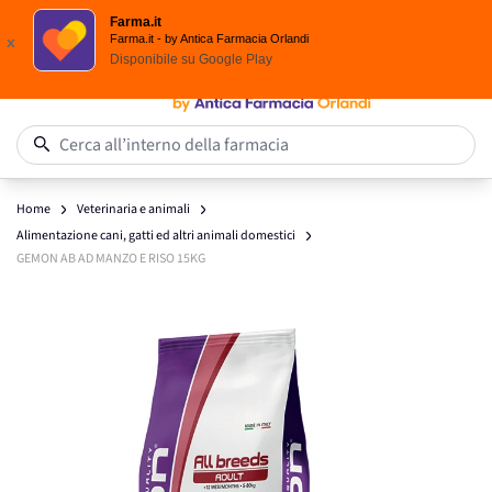
Spedizione
Gratuita
| Ordine minimo 24,90 €
Farma.it
Salta al contenuto
Farma.it - by Antica Farmacia Orlandi
x
Disponibile su
Google Play
0
Cerca all’interno della farmacia
Home
Veterinaria e animali
Alimentazione cani, gatti ed altri animali domestici
GEMON AB AD MANZO E RISO 15KG
Main image
Click to view image in fullscreen