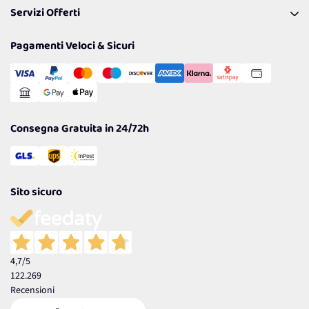
Servizi Offerti
Spedizioni
Resi
Politiche per la parità di genere
Privacy Policy
Tantissimi Sconti
Pagamenti Veloci & Sicuri
Cookie Policy
Transazione Sicura
Comunicazioni
Gestisci Cookie
Reso Facile e Veloce
Garanzia
Consegna Gratuita in 24/72h
Sito sicuro
4,7
/5
122.269
Recensioni