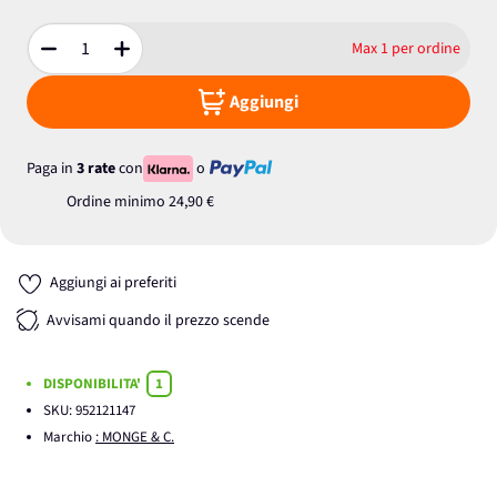
Max 1 per ordine
Quantità
Aggiungi
Paga in
3 rate
con
o
Ordine minimo
24,90 €
Aggiungi ai preferiti
Avvisami quando il prezzo scende
DISPONIBILITA'
1
SKU:
952121147
Marchio
: MONGE & C.