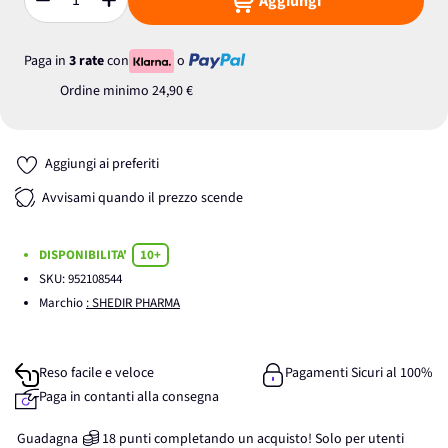
Aggiungi
Quantità
Paga in
3 rate
con
o
Ordine minimo
24,90 €
Aggiungi ai preferiti
Avvisami quando il prezzo scende
DISPONIBILITA'
10+
SKU:
952108544
Marchio
: SHEDIR PHARMA
Reso facile e veloce
Pagamenti Sicuri al 100%
Paga in contanti alla consegna
Guadagna
18
punti
completando un acquisto! Solo per
utenti