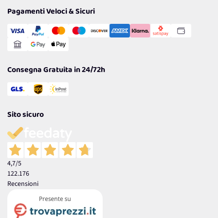
Tantissimi Sconti
Pagamenti Veloci & Sicuri
Cookie Policy
Transazione Sicura
Comunicazioni
Gestisci Cookie
Reso Facile e Veloce
Garanzia
Consegna Gratuita in 24/72h
Sito sicuro
4,7
/5
122.176
Recensioni