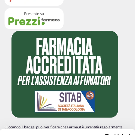
Cliccando il badge, puoi verificare che Farma.it è un'entità regolarmente
autorizzata dal Ministero della Salute a effettuare la vendita online di