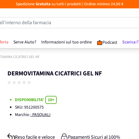
Spedizione
Gratuita
su tutti i prodotti
| Ordine minimo 24,90 €
all’interno della farmacia
ferta
Serve Aiuto?
Informazioni sul tuo ordine
Scarica l
Podcast
TAMINA CICATRICI GEL NF
DERMOVITAMINA CICATRICI GEL NF
DISPONIBILITA'
10+
SKU:
951200575
Marchio
: PASQUALI
Reso facile e veloce
Pagamenti Sicuri al 100%