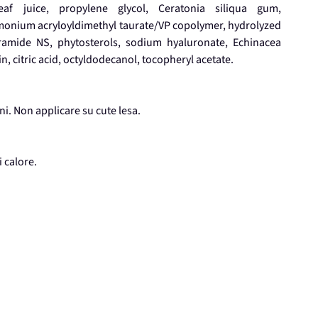
eaf juice, propylene glycol, Ceratonia siliqua gum,
mmonium acryloyldimethyl taurate/VP copolymer, hydrolyzed
eramide NS, phytosterols, sodium hyaluronate, Echinacea
n, citric acid, octyldodecanol, tocopheryl acetate.
i. Non applicare su cute lesa.
i calore.