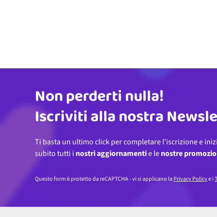
Non perderti nulla!
Indirizzo email
Iscriviti alla nostra Newsl
Ti basta un ultimo click per completare l’iscrizione e iniz
subito tutti i
nostri aggiornamenti
e le
nostre promozio
Questo form è protetto da reCAPTCHA - vi si applicano la
Privacy Policy
e i
T