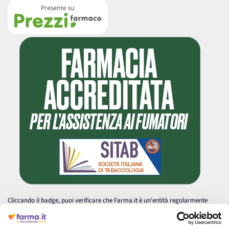
Cliccando il badge, puoi verificare che Farma.it è un'entità regolarmente
autorizzata dal Ministero della Salute a effettuare la vendita online di
medicinali.