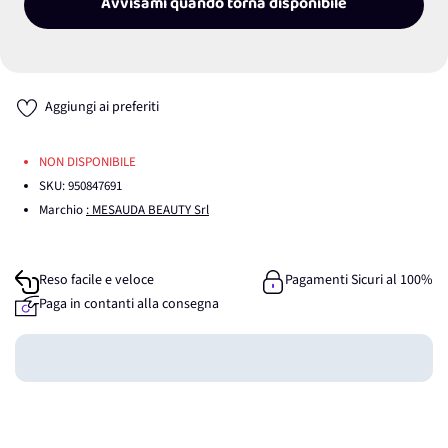
Avvisami quando torna disponibile
Aggiungi ai preferiti
NON DISPONIBILE
SKU:
950847691
Marchio
: MESAUDA BEAUTY Srl
Reso facile e veloce
Pagamenti Sicuri al 100%
Paga in contanti alla consegna
Guadagna
0
punti