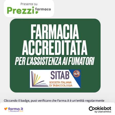
Cliccando il badge, puoi verificare che Farma.it è un'entità regolarmente
autorizzata dal Ministero della Salute a effettuare la vendita online di
medicinali.