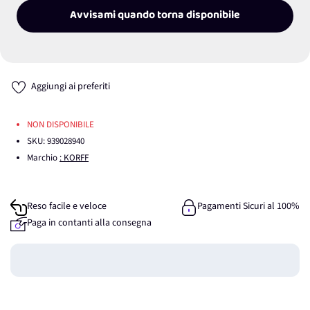
Avvisami quando torna disponibile
Aggiungi ai preferiti
NON DISPONIBILE
SKU:
939028940
Marchio
: KORFF
Reso facile e veloce
Pagamenti Sicuri al 100%
Paga in contanti alla consegna
Guadagna
0
punti