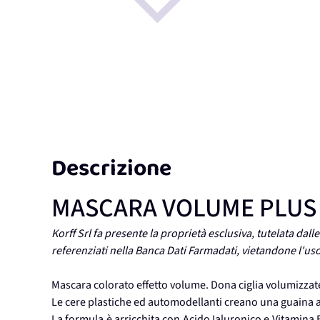
Descrizione
MASCARA VOLUME PLUS
Korff Srl fa presente la proprietà esclusiva, tutelata dalle
referenziati nella Banca Dati Farmadati, vietandone l'u
Mascara colorato effetto volume. Dona ciglia volumizzate,
Le cere plastiche ed automodellanti creano una guaina at
La formula è arricchita con Acido Ialuronico e Vitamina 