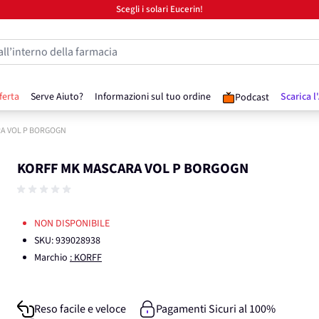
Scegli i solari Eucerin!
all’interno della farmacia
ferta
Serve Aiuto?
Informazioni sul tuo ordine
Scarica l
Podcast
A VOL P BORGOGN
KORFF MK MASCARA VOL P BORGOGN
NON DISPONIBILE
SKU:
939028938
Marchio
: KORFF
Reso facile e veloce
Pagamenti Sicuri al 100%