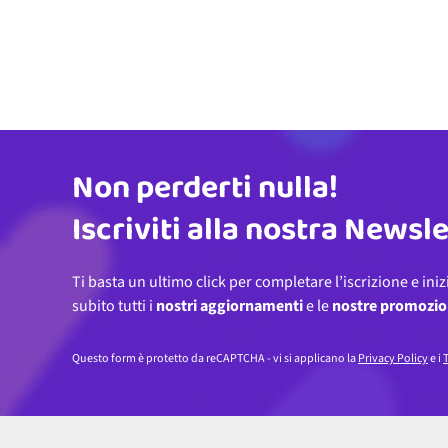
Non perderti nulla!
Indirizzo email
Iscriviti alla nostra Newsl
Ti basta un ultimo click per completare l’iscrizione e iniz
subito tutti i
nostri aggiornamenti
e le
nostre promozio
Questo form è protetto da reCAPTCHA - vi si applicano la
Privacy Policy
e i
T