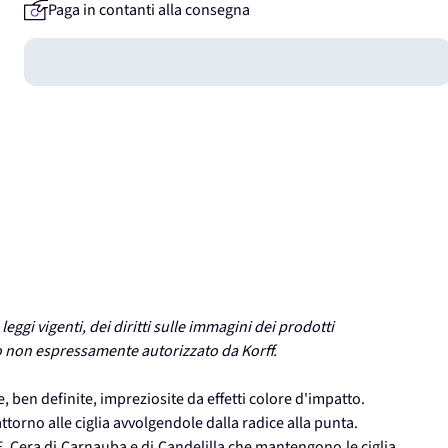
Paga in contanti alla consegna
Guadagna
0
punti
 leggi vigenti, dei diritti sulle immagini dei prodotti
so non espressamente autorizzato da Korff.
 ben definite, impreziosite da effetti colore d'impatto.
torno alle ciglia avvolgendole dalla radice alla punta.
E, Cera di Carnauba e di Candelilla che mantengono le ciglia