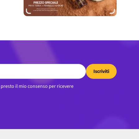
Iscriviti
, presto il mio consenso per ricevere