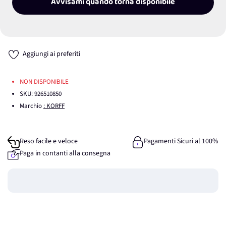
Avvisami quando torna disponibile
Aggiungi ai preferiti
NON DISPONIBILE
SKU:
926510850
Marchio
: KORFF
Reso facile e veloce
Pagamenti Sicuri al 100%
Paga in contanti alla consegna
Guadagna
0
punti