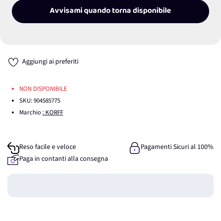
Avvisami quando torna disponibile
Aggiungi ai preferiti
NON DISPONIBILE
SKU:
904585775
Marchio
: KORFF
Reso facile e veloce
Pagamenti Sicuri al 100%
Paga in contanti alla consegna
Guadagna
0
punti